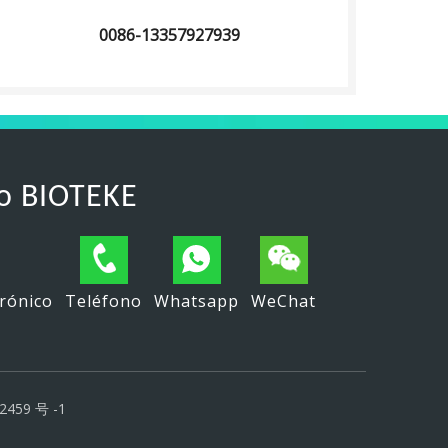
0086-13357927939
o BIOTEKE
trónico
Teléfono
Whatsapp
WeChat
2459 号 -1