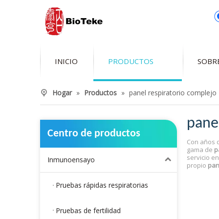
INICIO
PRODUCTOS
SOBR
Hogar
»
Productos
»
panel respiratorio complejo
pane
Centro de productos
Con años d
gama de
p
servicio e
Inmunoensayo
propio
pan
Pruebas rápidas respiratorias
Pruebas de fertilidad