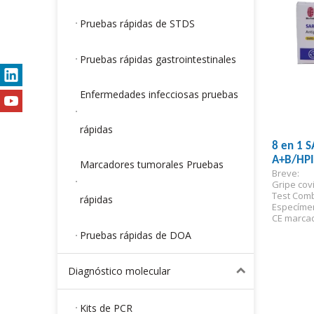
Pruebas rápidas de STDS
Pruebas rápidas gastrointestinales
Enfermedades infecciosas pruebas
rápidas
8 en 1 
A+B/HPI
Marcadores tumorales Pruebas
Breve:
de prueb
Gripe cov
Test Com
rápidas
Especíme
CE marca
Para uso 
Pruebas rápidas de DOA
Diagnóstico molecular
Kits de PCR