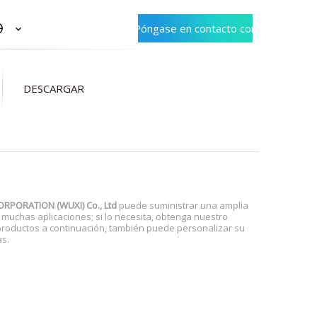
Póngase en contacto con
Bioteke
DESCARGAR
ORPORATION (WUXI) Co., Ltd
puede suministrar una amplia
muchas aplicaciones; si lo necesita, obtenga nuestro
 productos a continuación, también puede personalizar su
as.