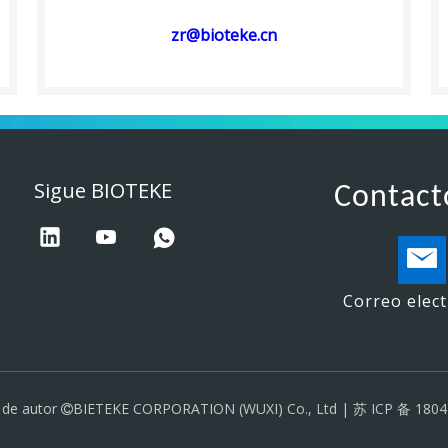
zr@bioteke.cn
Sigue BIOTEKE
Contact
Correo elec
 de autor
BIETEKE CORPORATION (WUXI) Co., Ltd |
苏 ICP 备 1804
