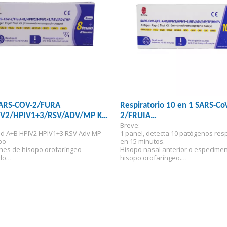
SARS-COV-2/FURA
Respiratorio 10 en 1 SARS-Co
V2/HPIV1+3/RSV/ADV/MP Kit
2/FRUIA
Breve:
a rápida de antígeno
A+B/HPIV2/HPIV1+3/RSV/A
id A+B HPIV2 HPIV1+3 RSV Adv MP
1 panel, detecta 10 patógenos resp
Kit de prueba rápida de antíg
bo
en 15 minutos.
nes de hisopo orofaríngeo
Hisopo nasal anterior o especíme
do
hisopo orofaríngeo.
profesional
CE, certificación ISO13485.
Para uso profesional.