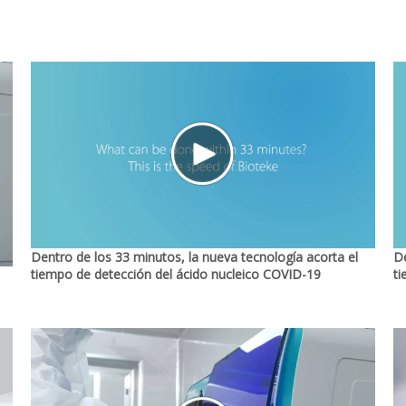
 prueba de antígeno respiratorio y kit de extracción de ácido nucleico
Dentro de los 33 minutos, la nueva tecnología acorta el
De
tiempo de detección del ácido nucleico COVID-19
ti