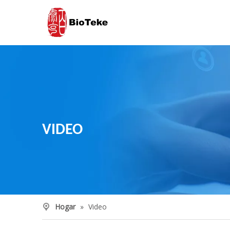
VIDEO
Hogar
»
Video