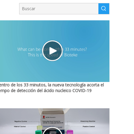
 y instrumento de PCR y reactivo de diagnóstico y certificado de instr
ntro de los 33 minutos, la nueva tecnología acorta el
empo de detección del ácido nucleico COVID-19